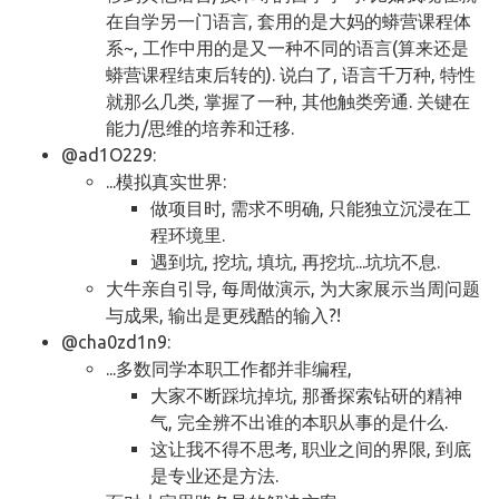
在自学另一门语言, 套用的是大妈的蟒营课程体
系~, 工作中用的是又一种不同的语言(算来还是
蟒营课程结束后转的). 说白了, 语言千万种, 特性
就那么几类, 掌握了一种, 其他触类旁通. 关键在
能力/思维的培养和迁移.
@ad1O229:
...模拟真实世界:
做项目时, 需求不明确, 只能独立沉浸在工
程环境里.
遇到坑, 挖坑, 填坑, 再挖坑...坑坑不息.
大牛亲自引导, 每周做演示, 为大家展示当周问题
与成果, 输出是更残酷的输入?!
@cha0zd1n9:
...多数同学本职工作都并非编程,
大家不断踩坑掉坑, 那番探索钻研的精神
气, 完全辨不出谁的本职从事的是什么.
这让我不得不思考, 职业之间的界限, 到底
是专业还是方法.