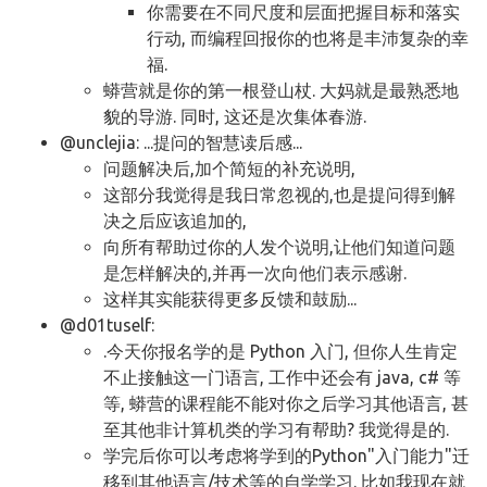
你需要在不同尺度和层面把握目标和落实
行动, 而编程回报你的也将是丰沛复杂的幸
福.
蟒营就是你的第一根登山杖. 大妈就是最熟悉地
貌的导游. 同时, 这还是次集体春游.
@unclejia: ...提问的智慧读后感...
问题解决后,加个简短的补充说明,
这部分我觉得是我日常忽视的,也是提问得到解
决之后应该追加的,
向所有帮助过你的人发个说明,让他们知道问题
是怎样解决的,并再一次向他们表示感谢.
这样其实能获得更多反馈和鼓励...
@d01tuself:
.今天你报名学的是 Python 入门, 但你人生肯定
不止接触这一门语言, 工作中还会有 java, c# 等
等, 蟒营的课程能不能对你之后学习其他语言, 甚
至其他非计算机类的学习有帮助? 我觉得是的.
学完后你可以考虑将学到的Python"入门能力"迁
移到其他语言/技术等的自学学习. 比如我现在就