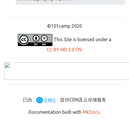
©101camp 2020
This Site is licensed under a
CC BY-ND 3.0 CN
.
已由
提供CDN及云存储服务
Documentation built with
MkDocs
.