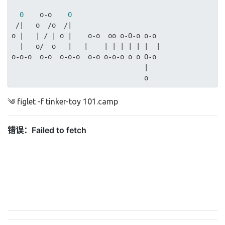
0
    o-o    
0
 /
|   o  /o  /|
o 
|   |
 / 
| o |
    o-o  oo o-O-o o-o

|   o/  o   |
|    |
| |
| |
|  |
o-o-o  o-o  o-o-o  o-o o-o-o o o O-o

|

༄ figlet -f tinker-toy 101.camp